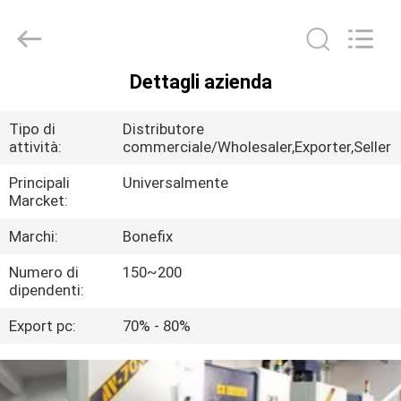
ortopedico
della
chirurgia
fornitore.
Copyright
©
2021
Dettagli azienda
-
CASA
2022
orthopedicsurgeryinstrument.com.
All
Tipo di
Distributore
Rights
Reserved.
PRODOTTI
attività:
commerciale/Wholesaler,Exporter,Seller
Principali
Universalmente
Marcket:
CIRCA
NOI
Marchi:
Bonefix
Numero di
150~200
dipendenti:
GIRO
DELLA
Export pc:
70% - 80%
FABBRICA