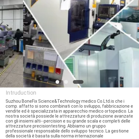
CONTROLLO
DI
QUALITÀ
CONTATTICI
RICHIEDA
UNA
CITAZIONE
Intruduction
Suzhou BoneFix Science&Technology medico Co.Ltd.is che i
comp. affatto si sono combinati con lo sviluppo, fabbricazione e
suzhou bonefix medical
vendite ed è specializzata in apparecchio medico ortopedico. La
nostra società possiede le attrezzature di produzione avanzate
science&technology co., ltd
con gli insiemi alti--percision e su grande scala e completi delle
attrezzature precisiontesting. Abbiamo un gruppo
professionale responsabile dello sviluppo tecnico. La gestione
della società è basata sulla norma internazionale