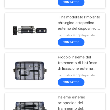
CONTROLLO
CONTATTO
DI
T ha modellato l'impianto
QUALITÀ
32
chirurgico ortopedico
esterno del dispositivo di
Dispositivi di
fissazione dei perni medi
CONTATTICI
negotiable MOQ:Negoziato
fissazione di trauma
CONTATTO
RICHIEDA
Piccolo insieme del
UNA
frammento di Hoffman
CITAZIONE
di fissazione esterna
13
medica del dispositivo
negotiable MOQ:Negoziato
Corredo dello
CONTATTO
strumento
Insieme esterno
chirurgico
ortopedico del
frammento del