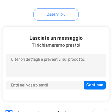
8
Osservi più
Sistema del CMF
Lasciate un messaggio
Ti richiameremo presto!
6
Macchine utensili
chirurgiche