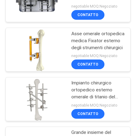
dispositivo di fissazione
negotiable MOQ:Negoziato
di Hoffmann grande
CONTATTO
12
Insieme spinale
Asse omerale ortopedica
medica Fixator esterno
dello strumento
degli strumenti chirurgici
negotiable MOQ:Negoziato
CONTATTO
Impianto chirurgico
12
ortopedico esterno
Strumenti della
omerale di titanio del
dispositivo di fissazione
negotiable MOQ:Negoziato
chirurgia generale
CONTATTO
Grande insieme del