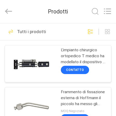
titanio
che
chiude
Prodotti
i
piatti
a
chiave
dell'osso
CASA
34
fornitore.
Copyright
Tutti i prodotti
©
Strumento
2021
-
PRODOTTI
2025
ortopedico della
orthopedicsurgeryinstrument.com.
L'impianto chirurgico
All
Rights
ortopedico T medico ha
chirurgia
Reserved.
CIRCA
Developed
modellato il dispositivo di
by
NOI
fissazione esterno
ECER
CONTATTO
54
GIRO
Dispositivo di
Frammento di fissazione
DELLA
esterna di Hoffmann il
FABBRICA
fissazione esterno
piccolo ha messo gli
strumenti ortopedici
MOQ:Negoziato