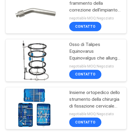
frammento della
correzione dell'impianto
11
di Hoffmann del sistema
negotiable MOQ:Negoziato
esterno di titanio di
Sistema del piatto di
CONTATTO
fissazione
chiusura
Osso di Talipes
Equinovarus
Equinovalgus che allunga
il dispositivo di fissazione
negotiable MOQ:Negoziato
esterno
CONTATTO
28
Piatti maxillo-
Insieme ortopedico dello
strumento della chirurgia
facciali
di fissazione cervicale
posteriore spinale degli
negotiable MOQ:Negoziato
impianti
CONTATTO