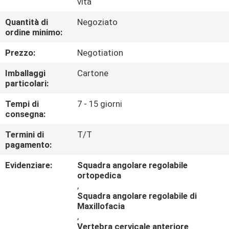
vita
CONTROLLO
DI
Quantità di
Negoziato
ordine minimo:
QUALITÀ
Prezzo:
Negotiation
CONTATTICI
Imballaggi
Cartone
particolari:
Tempi di
7 - 15 giorni
RICHIEDA
consegna:
UNA
Termini di
T/T
CITAZIONE
pagamento:
Evidenziare:
Squadra angolare regolabile
ortopedica
,
Squadra angolare regolabile di
Maxillofacia
,
Vertebra cervicale anteriore