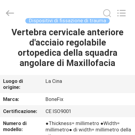
ortopedico
della
chirurgia
fornitore.
Copyright
Dispositivi di fissazione di trauma
©
2021
-
Vertebra cervicale anteriore
CASA
2022
orthopedicsurgeryinstrument.com.
d'acciaio regolabile
All
Rights
Reserved.
PRODOTTI
ortopedica della squadra
angolare di Maxillofacia
CIRCA
NOI
Luogo di
La Cina
origine:
GIRO
Marca:
BoneFix
DELLA
Certificazione:
CE ISO9001
FABBRICA
Numero di
●Thickness= millimetro ●Width=
modello:
millimetro● di width= millimetro della